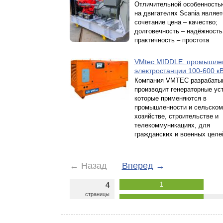
Отличительной особенност
на двигателях Scania являет
сочетание цена – качество;
долговечность – надёжность
практичность – простота
VMtec MIDDLE: промышле
электростанции 100-600 к
Компания VMTEC разрабатыв
производит генераторные ус
которые применяются в
промышленности и сельском
хозяйстве, строительстве и
телекоммуникациях, для
гражданских и военных целе
←
Назад
Вперед
→
4
1
страницы