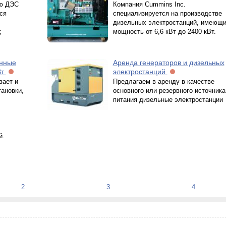
ью ДЭС
Компания Cummins Inc.
ся
специализируется на производстве
дизельных электростанций, имеющ
;
мощность от 6,6 кВт до 2400 кВт.
нные
Аренда генераторов и дизельных
Вт
электростанций
ает и
Предлагаем в аренду в качестве
тановки,
основного или резервного источника
питания дизельные электростанции
й.
2
3
4