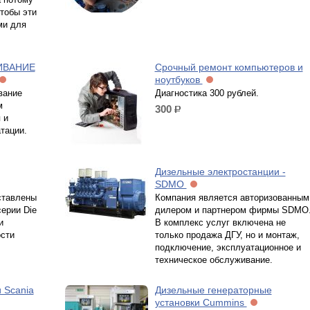
тобы эти
ми для
ИВАНИЕ
Срочный ремонт компьютеров и
ноутбуков
вание
Диагностика 300 рублей.
м
300
р.
 и
тации.
Дизельные электростанции -
SDMO
ставлены
Компания является авторизованным
ерии Die
дилером и партнером фирмы SDMO
и
В комплекс услуг включена не
сти
только продажа ДГУ, но и монтаж,
подключение, эксплуатационное и
техническое обслуживание.
 Scania
Дизельные генераторные
установки Cummins