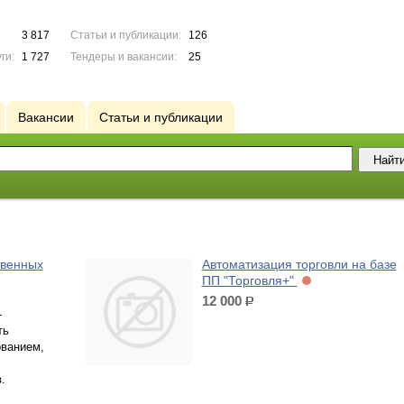
3 817
Статьи и публикации:
126
ги:
1 727
Тендеры и вакансии:
25
Вакансии
Статьи и публикации
твенных
Автоматизация торговли на базе
ПП "Торговля+"
12 000
р.
-
ть
ованием,
.