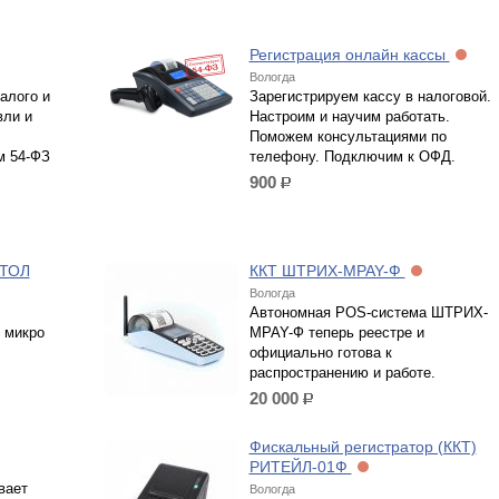
Регистрация онлайн кассы
Вологда
алого и
Зарегистрируем кассу в налоговой.
вли и
Настроим и научим работать.
Поможем консультациями по
м 54-ФЗ
телефону. Подключим к ОФД.
900
р.
АТОЛ
ККТ ШТРИХ-MPAY-Ф
Вологда
Автономная POS-система ШТРИХ-
 микро
MPAY-Ф теперь реестре и
официально готова к
распространению и работе.
20 000
р.
Фискальный регистратор (ККТ)
РИТЕЙЛ-01Ф
вает
Вологда