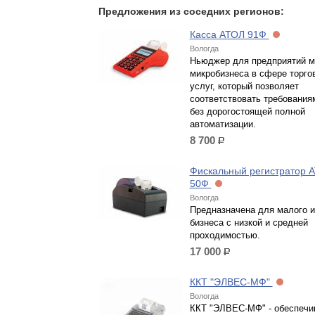
Предложения из соседних регионов:
Касса АТОЛ 91Ф
Вологда
Ньюджер для предприятий м
микробизнеса в сфере торго
услуг, который позволяет
соответствовать требования
без дорогостоящей полной
автоматизации.
8 700
р.
Фискальный регистратор 
50Ф
Вологда
Предназначена для малого и
бизнеса с низкой и средней
проходимостью.
17 000
р.
ККТ "ЭЛВЕС-МФ"
Вологда
ККТ "ЭЛВЕС-МФ" - обеспечи