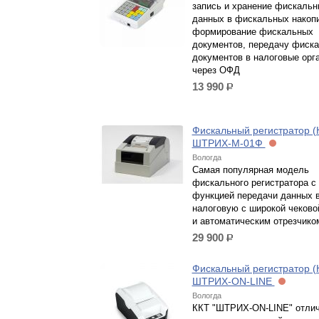
запись и хранение фискальн
данных в фискальных накоп
формирование фискальных
документов, передачу фиск
документов в налоговые орг
через ОФД
13 990
р.
Фискальный регистратор (
ШТРИХ-М-01Ф
Вологда
Самая популярная модель
фискального регистратора с
функцией передачи данных 
налоговую с широкой чеково
и автоматическим отрезчико
29 900
р.
Фискальный регистратор (
ШТРИХ-ON-LINE
Вологда
ККТ "ШТРИХ-ON-LINE" отлич