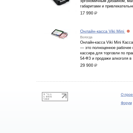
эргономичным дизайном, ма
габаритами и привлекательн
17 990
р.
Онлайн-касса Viki Mini
Вологда
Онлайн-касса Viki Mini Касса 
— это полноценное рабочее 
кассира для торговли по пр
54-ФЗ и продажи алкоголя в
29 900
р.
О прое
Форум