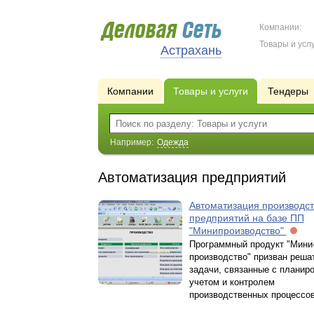
Компании:
Товары и услу
Астрахань
Компании
Товары и услуги
Тендеры
Например:
Одежда
Автоматизация предприятий
Автоматизация производс
предприятий на базе ПП
"Минипроизводство"
Программный продукт "Мини
производство" призван реша
задачи, связанные с планир
учетом и контролем
производственных процессов