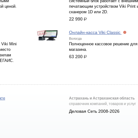
лыми
системный блок работает с внешним
ой ценой.
печатающим устройством Viki Print 
сканером 1D или 2D.
22 990
р.
Онлайн-касса Viki Classic
Вологда
Viki Mini
Полноценное кассовое решение для
место
магазина.
авилам
63 200
р.
 ЕГАИС.
кте
Астрахань и Астраханская область
справочник компаний, товаров и услуг
Деловая Сеть 2008-2026