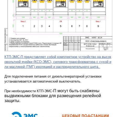
КТП-ЭМС-П представляет собой комплектное устройство на высок
овольтной ячейки (КСО-ЭМС), силового трансформатора с сухой и
ли масляной (ТМГ) изоляцией и распределительного щита.
Для подключения питания от дизельгенераторной установки
устанавливается автоматический выключатель.
-П могут быть снабжены
При необходимости КТП-ЭМС
выдвижными блоками для размещения релейной
защиты.