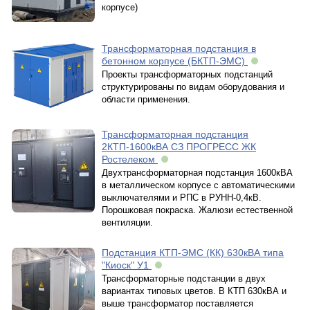
корпусе)
Трансформаторная подстанция в
бетонном корпусе (БКТП-ЭМС)
Проекты трансформаторных подстанций
структурированы по видам оборудования и
области применения.
Трансформаторная подстанция
2КТП-1600кВА СЗ ПРОГРЕСС ЖК
Ростелеком
Двухтрансформаторная подстанция 1600кВА
в металлическом корпусе с автоматическими
выключателями и РПС в РУНН-0,4кВ.
Порошковая покраска. Жалюзи естественной
вентиляции.
Подстанция КТП-ЭМС (КК) 630кВА типа
"Киоск" У1
Трансформаторные подстанции в двух
вариантах типовых цветов. В КТП 630кВА и
выше трансформатор поставляется