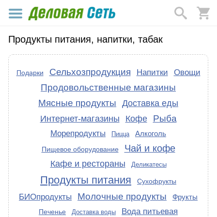
Продукты питания, напитки, табак
Сельхозпродукция
Напитки
Овощи
Подарки
Продовольственные магазины
Мясные продукты
Доставка еды
Рыба
Интернет-магазины
Кофе
Морепродукты
Алкоголь
Пицца
Чай и кофе
Пищевое оборудование
Кафе и рестораны
Деликатесы
Продукты питания
Сухофрукты
Молочные продукты
БИОпродукты
Фрукты
Вода питьевая
Печенье
Доставка воды