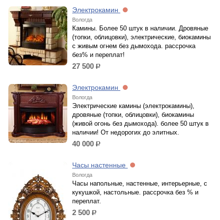
Электрокамин
Вологда
Камины. Более 50 штук в наличии. Дровяные
(топки, облицовки), электрические, биокамины
с живым огнем без дымохода. рассрочка
без% и переплат!
27 500
р.
Электрокамин
Вологда
Электрические камины (электрокамины),
дровяные (топки, облицовки), биокамины
(живой огонь без дымохода). более 50 штук в
наличии! От недорогих до элитных.
40 000
р.
Часы настенные
Вологда
Часы напольные, настенные, интерьерные, с
кукушкой, настольные. рассрочка без % и
переплат.
2 500
р.