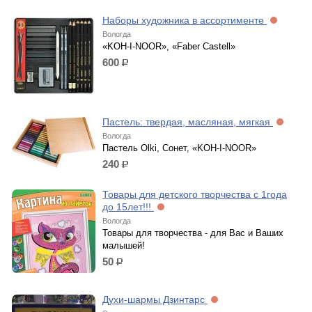
Наборы художника в ассортименте
Вологда
«KOH-I-NOOR», «Faber Castell»
600
р.
Пастель: твердая, масляная, мягкая
Вологда
Пастель Olki, Сонет, «KOH-I-NOOR»
240
р.
Товары для детского творчества с 1года
до 15лет!!!
Вологда
Товары для творчества - для Вас и Ваших
малышей!
50
р.
Духи-шармы Дзинтарс