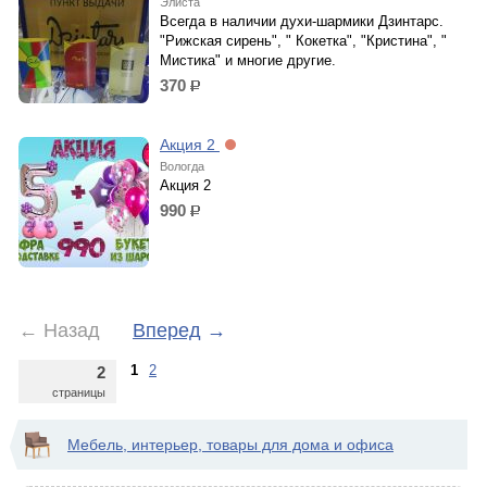
Элиста
Всегда в наличии духи-шармики Дзинтарс.
"Рижская сирень", " Кокетка", "Кристина", "
Мистика" и многие другие.
370
р.
Акция 2
Вологда
Акция 2
990
р.
←
Назад
Вперед
→
1
2
2
страницы
Мебель, интерьер, товары для дома и офиса