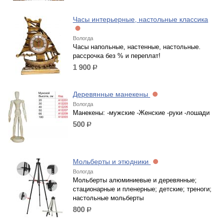
Часы интерьерные, настольные классика
Вологда
Часы напольные, настенные, настольные.
рассрочка без % и переплат!
1 900
р.
Деревянные манекены
Вологда
Манекены: -мужские -Женские -руки -лошади
500
р.
Мольберты и этюдники
Вологда
Мольберты алюминиевые и деревянные;
стационарные и пленерные; детские; треноги;
настольные мольберты
800
р.