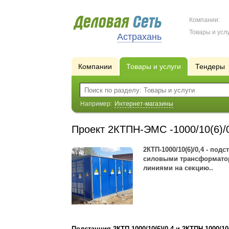
Компании:
Товары и услу
Астрахань
Компании
Товары и услуги
Тендеры
Например:
Интернет-магазины
Проект 2КТПН-ЭМС -1000/10(6)/
2КТП-1000/10(6)/0,4 - по
силовыми трансформатор
линиями на секцию..
Подстанция 2КТП-1000/10(6)/0,4 и 2КТПН-1000/10(