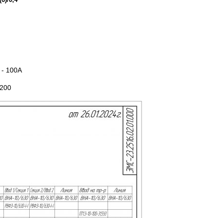
 - 100А
4200