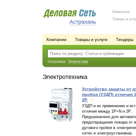
Компании:
Товары и услу
Астрахань
Компании
Товары и услуги
Тендеры
Например:
Энергетика
Электротехника
Устройство защиты от д
пробоя (УЗДП) отличия 
2P.
УЗДП и их применению и ест
отличия между 1P+N и 2P..
Предназначено для автомати
предотвращения пожара от и
дугового пробоя в электриче
сетях и электроустановках.