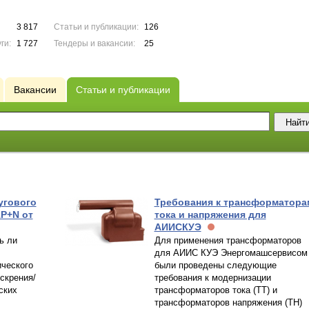
3 817
Статьи и публикации:
126
ги:
1 727
Тендеры и вакансии:
25
Вакансии
Статьи и публикации
угового
Требования к трансформатора
1P+N от
тока и напряжения для
АИИСКУЭ
ь ли
Для применения трансформаторов
для АИИС КУЭ Энергомашсервисом
ческого
были проведены следующие
скрения/
требования к модернизации
ских
трансформаторов тока (ТТ) и
трансформаторов напряжения (ТН)