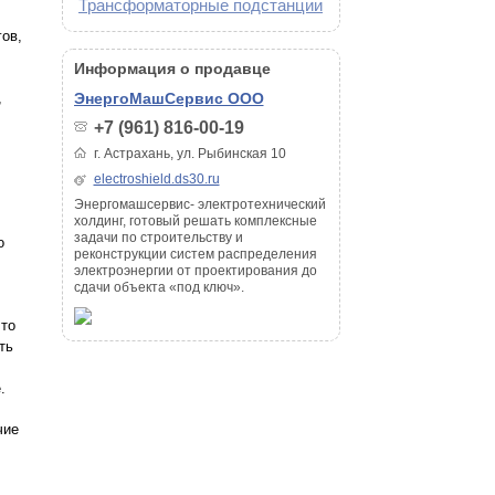
Трансформаторные подстанции
ов,
Информация о продавце
,
ЭнергоМашСервис ООО
+7 (961) 816-00-19
г. Астрахань, ул. Рыбинская 10
electroshield.ds30.ru
Энергомашсервис- электротехнический
холдинг, готовый решать комплексные
задачи по строительству и
о
реконструкции систем распределения
электроэнергии от проектирования до
сдачи объекта «под ключ».
то
ть
.
чие