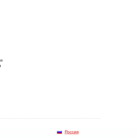
ми
м
Россия