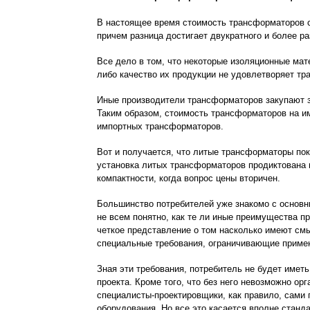
В настоящее время стоимость трансформаторов с
причем разница достигает двукратного и более ра
Все дело в том, что некоторые изоляционные ма
либо качество их продукции не удовлетворя
Иные производители трансформаторов закупают з
Таким образом, стоимость трансформаторов на и
импортных трансформаторов.
Вот и получается, что литые трансформаторы по
установка литых трансформаторов продиктована 
компактности, когда вопрос цены вторичен.
Большинство потребителей уже знакомо с основн
не всем понятно, как те ли иные преимущества п
четкое представление о том насколько имеют смы
специальные требования, ограничивающие примен
Зная эти требования, потребитель не будет имет
проекта. Кроме того, что без него невозможно ор
специалисты-проектировщики, как правило, сами 
оборудования. Но все это касается вполне станд