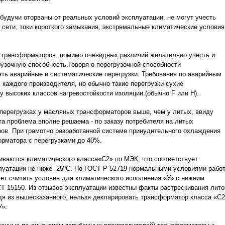
 будучи оторваны от реальных условий эксплуатации, не могут учесть
 сети, токи короткого замыкания, экстремальные климатические условия
а трансформаторов, помимо очевидных различий желательно учесть и
рузочную способность.Говоря о перегрузочной способности
ть аварийные и систематические перегрузки. Требования по аварийным
 каждого производителя, но обычно такие перегрузки сухие
высоких классов нагревостойкости изоляции (обычно F или H).
 перегрузках у масляных трансформаторов выше, чем у литых, ввиду
а проблема вполне решаема - по заказу потребителя на литых
ов. При грамотно разработанной системе принудительного охлаждения
рматора с перегрузками до 40%.
ваются климатического класса«С2» по МЭК, что соответствует
плуатации не ниже -25ºС. По ГОСТ Р 52719 нормальными условиями рабо
ет считать условия для климатического исполнения «У» с нижним
Т 15150. Из отзывов эксплуатации известны факты растрескивания лито
дя из вышесказанного, нельзя декларировать трансформатор класса «С2
У».