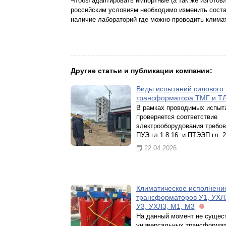
Чтобы адаптировать импортные (а так же изгото
российским условиям необходимо изменить состав
наличие лабораторий где можно проводить клим
Другие статьи и публикации компании:
Виды испытаний силового
трансформатора:ТМГ и Т
В рамках проводимых испыт
проверяется соответствие
электрооборудования требо
ПУЭ гл.1.8.16. и ПТЭЭП гл. 2
22.04.2026
Климатическое исполнени
трансформаторов У1, УХЛ
У3, УХЛ3, М1, М3
На данный момент не сущес
универсальных трансформат