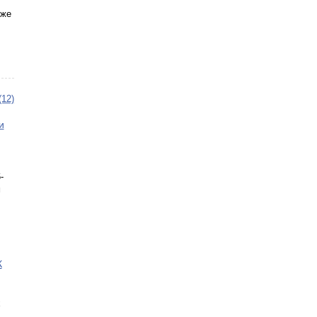
кже
(12)
и
-
м
К
х