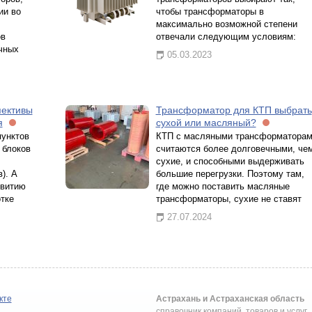
ии во
чтобы трансформаторы в
максимально возможной степени
ов
отвечали следующим условиям:
чных
05.03.2023
пективы
Трансформатор для КТП выбрать
я
сухой или масляный?
пунктов
КТП с масляными трансформатора
 блоков
считаются более долговечными, че
сухие, и способными выдерживать
). А
большие перегрузки. Поэтому там,
звитию
где можно поставить масляные
тке
трансформаторы, сухие не ставят
27.07.2024
кте
Астрахань и Астраханская область
справочник компаний, товаров и услуг