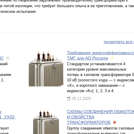
вленные по лицензиям зарубежных производителей) трансформаторы к
 литой изоляции, что требует большого опыта в ее приготовлении, а та
атические испытания.
посмотреть все 
Требования энергоэффективност
ЛС
ТМГ для АО Россети
аний
Стандартом устанавливаются 4
категории уровня максимальных
ваниям
потерь в силовом трансформаторе 6
.1.
10 кВ (холостого хода — с индексо
«Х», и короткого замыкания— с
индексом «К»): 1, 2, 3 и 4.
30.11.2025
е
СХЕМЫ СОЕДИНЕНИЯ ОБМОТО
1, УХЛ2,
И СВОЙСТВА
ТРАНСФОРМАТОРОВ
твует
Группу соединения обмоток силовы
оров,
трансформаторов выбирают так,