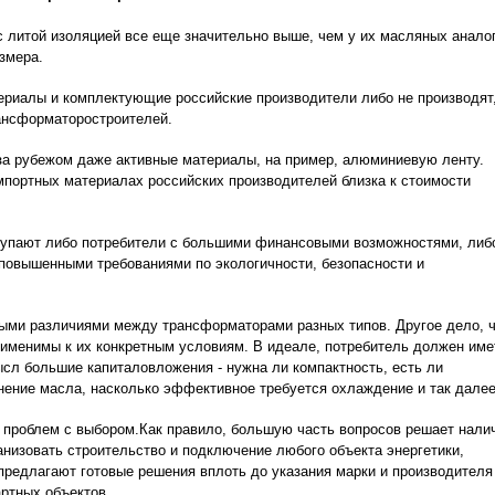
 литой изоляцией все еще значительно выше, чем у их масляных аналог
змера.
териалы и комплектующие российские производители либо не производят
ет трансформаторостроителей.
а рубежом даже активные материалы, на пример, алюминиевую ленту.
мпортных материалах российских производителей близка к стоимости
купают либо потребители с большими финансовыми возможностями, либ
повышенными требованиями по экологичности, безопасности и
ыми различиями между трансформаторами разных типов. Другое дело, ч
рименимы к их конкретным условиям. В идеале, потребитель должен име
сл большие капиталовложения - нужна ли компактность, есть ли
ение масла, насколько эффективное требуется охлаждение и так далее
ь проблем с выбором.Как правило, большую часть вопросов решает нали
ганизовать строительство и подключение любого объекта энергетики,
предлагают готовые решения вплоть до указания марки и производителя
артных объектов.