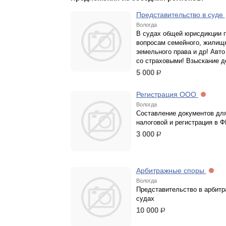
Представительство в суде
Вологда
В судах общей юрисдикции 
вопросам семейного, жилищн
земельного права и др! Авто
со страховыми! Взыскание д
5 000
р.
Регистрация ООО
Вологда
Составление документов дл
налоговой и регистрация в 
3 000
р.
Арбитражные споры
Вологда
Представительство в арбит
судах
10 000
р.