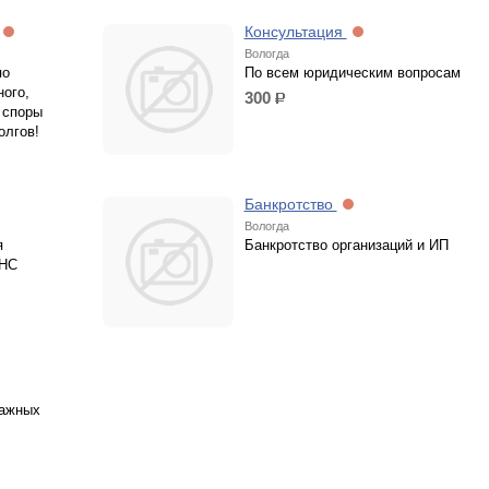
Консультация
Вологда
по
По всем юридическим вопросам
ого,
300
р.
 споры
олгов!
Банкротство
Вологда
я
Банкротство организаций и ИП
ФНС
ражных