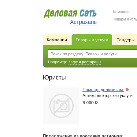
Компании:
Товары и услу
Астрахань
Компании
Товары и услуги
Тендеры
Например:
Кафе и рестораны
Юристы
Помощь должникам
Антиколлекторские услуги
9 000
р.
Предложения из соседних регионов: