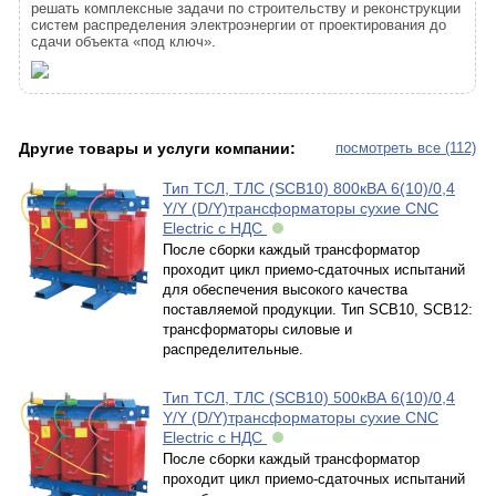
решать комплексные задачи по строительству и реконструкции
систем распределения электроэнергии от проектирования до
сдачи объекта «под ключ».
Другие товары и услуги компании:
посмотреть все (112)
Тип ТСЛ, ТЛС (SCB10) 800кВА 6(10)/0,4
Y/Y (D/Y)трансформаторы сухие CNC
Electric с НДС
После сборки каждый трансформатор
проходит цикл приемо-сдаточных испытаний
для обеспечения высокого качества
поставляемой продукции. Тип SCB10, SCB12:
трансформаторы силовые и
распределительные.
Тип ТСЛ, ТЛС (SCB10) 500кВА 6(10)/0,4
Y/Y (D/Y)трансформаторы сухие CNC
Electric с НДС
После сборки каждый трансформатор
проходит цикл приемо-сдаточных испытаний