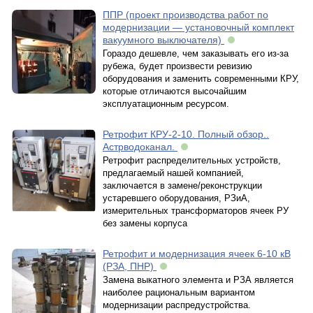
ППР (проект производства работ по
модернизации — установочный комплект
вакуумного выключателя)
Гораздо дешевле, чем заказывать его из-за
рубежа, будет произвести ревизию
оборудования и заменить современными КРУ,
которые отличаются высочайшим
эксплуатационным ресурсом.
Ретрофит КРУ-2-10. Полный обзор..
Астрводоканал.
Ретрофит распределительных устройств,
предлагаемый нашей компанией,
заключается в замене/реконструкции
устаревшего оборудования, РЗиА,
измерительных трансформаторов ячеек РУ
без замены корпуса
Ретрофит и модернизация ячеек 6-10 кВ
(РЗА, ПНР)
Замена выкатного элемента и РЗА является
наиболее рациональным вариантом
модернизации распредустройства.