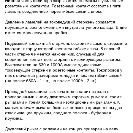
Нижняя часть цилиндра закрывается съемным с усиленным
розеточным контактом. Розеточный контакт состоит из пяти
ламели, соединенных через гибкие связи с дном.
Давление ламелей на токоведущий стержень создается
пружинами, расположенными внутри латунного кольца. В дне
имеется маслоспускная пробка.
Подвижный контактный стержень состоит из самого стержня и
колодки, к торцу которой крепятся гибкие связи. В верхней
части стержня имеется наконечник, служащий для
соединения контактного стержня с изолирующим рычагом.
Выключатели на 630 и 1000А имеют одинаковые
токоведущие стержни и розеточные контакты. Токопровод у
них отличается размерами колодки и числом гибких связей
(на полюс 630А - 1 шт., на полюс 1000А - 2шт.).
Приводной механизм выключателя состоит из вала с
приваренными к нему двуплечим коротким рычагом, тремя
рычагами и тремя большими изоляционными рычагами. К
малым плечам рычагов боковых полюсов прикреплены две
отключающие пружины, среднего полюса - буферная
пружина.
Двуплечий рычаг с роликами на концах приварен на валу