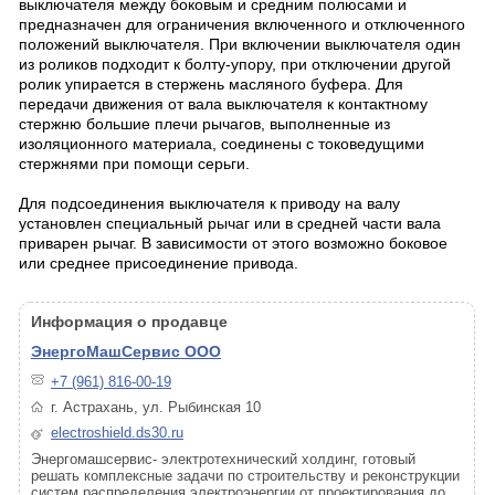
выключателя между боковым и средним полюсами и
предназначен для ограничения включенного и отключенного
положений выключателя. При включении выключателя один
из роликов подходит к болту-упору, при отключении другой
ролик упирается в стержень масляного буфера. Для
передачи движения от вала выключателя к контактному
стержню большие плечи рычагов, выполненные из
изоляционного материала, соединены с токоведущими
стержнями при помощи серьги.
Для подсоединения выключателя к приводу на валу
установлен специальный рычаг или в средней части вала
приварен рычаг. В зависимости от этого возможно боковое
или среднее присоединение привода.
Информация о продавце
ЭнергоМашСервис ООО
+7 (961) 816-00-19
г. Астрахань, ул. Рыбинская 10
electroshield.ds30.ru
Энергомашсервис- электротехнический холдинг, готовый
решать комплексные задачи по строительству и реконструкции
систем распределения электроэнергии от проектирования до