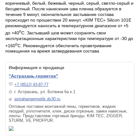
коричневый, белый, бежевый, черный, серый, светло-серый и
бесцветный. После нанесения шва пленка образуется в
течение 9 минут, окончательное застывание состава
происходит по прошествии 20 минут. «KIM TEC» Silicon 101Е
рекомендуется наносить в температурном диапазоне от +5
о
до +40
С. Застывший шов может сохранять свои
эксплуатационные характеристики при температуре от -30 до
о
+160
С. Рекомендуется обеспечить проветривание
помещения на время затвердевания состава.
Информация о продавце
"Астрахань-герметик"
+7 (8512) 43-87-77
г. Астрахань, ул. Ботвина 6а к.1
astrahangermetik.ds30.ru
Оптовые поставки монтажной пены, герметиков, жидких
гвоздей, уплотнителя, клея, диски отрезные, замки навесные,
ленты. Представляем торговые бренды: KIM TEC, ZIGGER,
STURM, V6, PROFPUR.