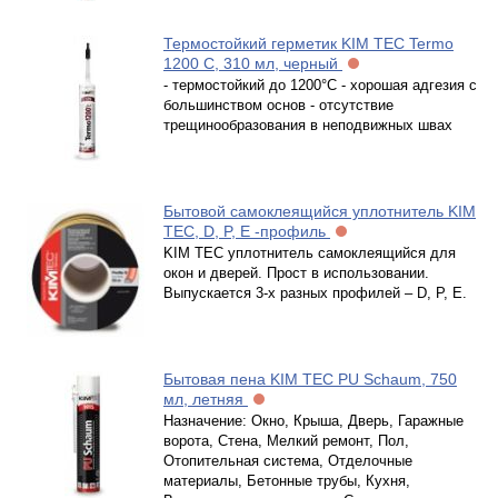
Термостойкий герметик KIM TEC Termo
1200 С, 310 мл, черный
- термостойкий до 1200°С - хорошая адгезия с
большинством основ - отсутствие
трещинообразования в неподвижных швах
Бытовой самоклеящийся уплотнитель KIM
TEC, D, P, E -профиль
KIM TEC уплотнитель самоклеящийся для
окон и дверей. Прост в использовании.
Выпускается 3-х разных профилей – D, P, E.
Бытовая пена KIM TEC PU Schaum, 750
мл, летняя
Назначение: Окно, Крыша, Дверь, Гаражные
ворота, Стена, Мелкий ремонт, Пол,
Отопительная система, Отделочные
материалы, Бетонные трубы, Кухня,