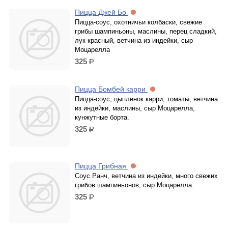
Пицца Джей Бо
Пицца-соус, охотничьи колбаски, свежие
грибы шампиньоны, маслины, перец сладкий,
лук красный, ветчина из индейки, сыр
Моцарелла
325
р.
Пицца Бомбей карри
Пицца-соус, цыпленок карри, томаты, ветчина
из индейки, маслины, сыр Моцарелла,
кунжутные борта.
325
р.
Пицца Грибная
Соус Ранч, ветчина из индейки, много свежих
грибов шампиньонов, сыр Моцарелла.
325
р.