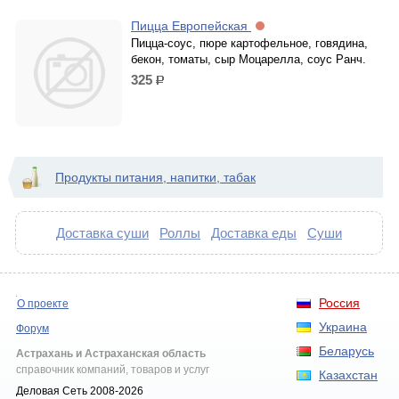
Пицца Европейская
Пицца-соус, пюре картофельное, говядина,
бекон, томаты, сыр Моцарелла, соус Ранч.
325
р.
Продукты питания, напитки, табак
Доставка суши
Роллы
Доставка еды
Суши
Россия
О проекте
Украина
Форум
Беларусь
Астрахань и Астраханская область
справочник компаний, товаров и услуг
Казахстан
Деловая Сеть 2008-2026